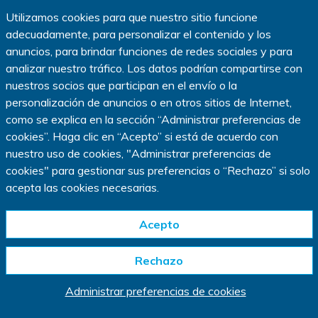
Política de privacidad
|
Términos de uso
|
Utilizamos cookies para que nuestro sitio funcione
Política de uso de cookies
|
adecuadamente, para personalizar el contenido y los
Administrar preferencias de cookies
anuncios, para brindar funciones de redes sociales y para
Copyright ©
2026
IQVIA.
analizar nuestro tráfico. Los datos podrían compartirse con
Todos los derechos reservados.
nuestros socios que participan en el envío o la
www.IQVIA.com
personalización de anuncios o en otros sitios de Internet,
como se explica en la sección
“
Administrar preferencias de
Este sitio web está diseñado solo para residentes en los EE.
cookies
”
. Haga clic en
“
Acepto
”
si está de acuerdo con
UU.
nuestro uso de cookies, "Administrar preferencias de
cookies" para gestionar sus preferencias o
“
Rechazo
”
si solo
*En un estudio de investigación clínica, los participantes pueden recibir un
medicamento experimental no aprobado por las autoridades sanitarias, un
acepta las cookies necesarias.
medicamento o intervención comparativos aprobados, o una sustancia
inactiva llamada placebo, dependiendo del diseño del estudio (se referirá a
todos como "medicamento del estudio"). Es posible que no se beneficie del
Acepto
medicamento del estudio al que está asignado, y se le describirán los
principales riesgos y requisitos conocidos de la participación en un estudio
Rechazo
antes de que decida participar. Dependiendo del estudio, recibirá un
reembolso acorde a los gastos de transporte. La duración del estudio puede
variar.
Administrar preferencias de cookies